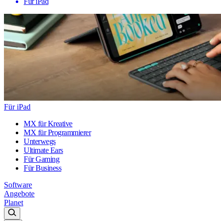
Für iPad
Für iPad
MX für Kreative
MX für Programmierer
Unterwegs
Ultimate Ears
Für Gaming
Für Business
Software
Angebote
Planet