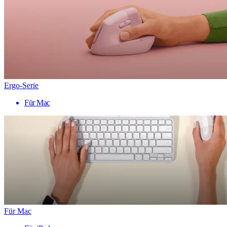
Ergo-Serie
Für Mac
Für Mac