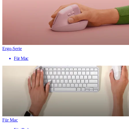
Ergo-Serie
Für Mac
Für Mac