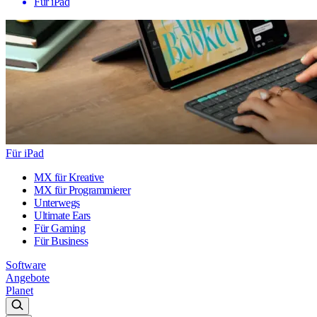
Für iPad
Für iPad
MX für Kreative
MX für Programmierer
Unterwegs
Ultimate Ears
Für Gaming
Für Business
Software
Angebote
Planet