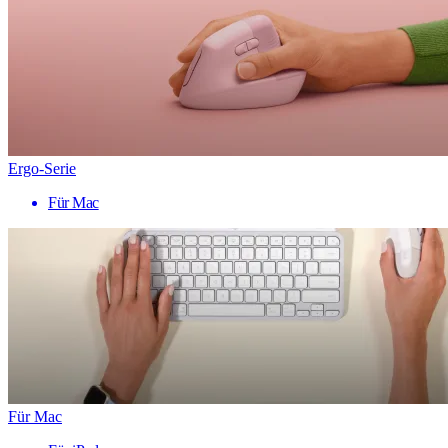
Ergo-Serie
Für Mac
Für Mac