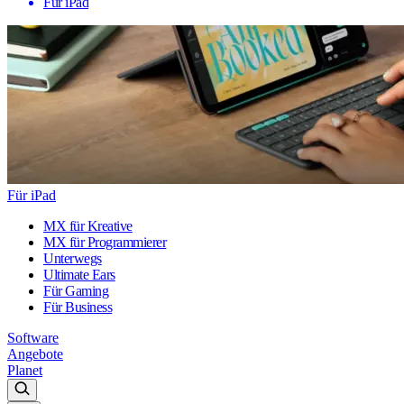
Für iPad
Für iPad
MX für Kreative
MX für Programmierer
Unterwegs
Ultimate Ears
Für Gaming
Für Business
Software
Angebote
Planet