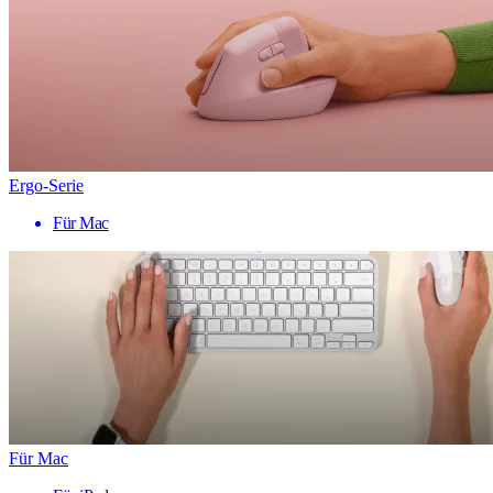
Ergo-Serie
Für Mac
Für Mac