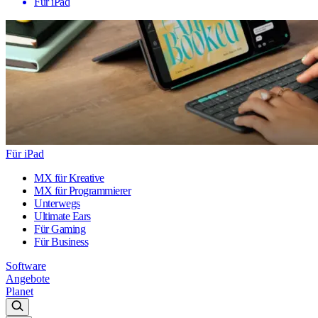
Für iPad
Für iPad
MX für Kreative
MX für Programmierer
Unterwegs
Ultimate Ears
Für Gaming
Für Business
Software
Angebote
Planet