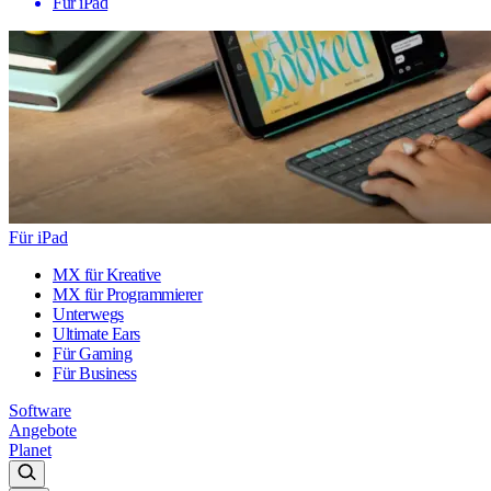
Für iPad
Für iPad
MX für Kreative
MX für Programmierer
Unterwegs
Ultimate Ears
Für Gaming
Für Business
Software
Angebote
Planet