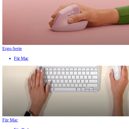
Ergo-Serie
Für Mac
Für Mac