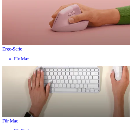
Ergo-Serie
Für Mac
Für Mac