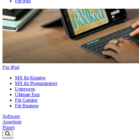
Für iPad
Für iPad
MX für Kreative
MX für Programmierer
Unterwegs
Ultimate Ears
Für Gaming
Für Business
Software
Angebote
Planet