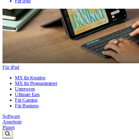
Für iPad
Für iPad
MX für Kreative
MX für Programmierer
Unterwegs
Ultimate Ears
Für Gaming
Für Business
Software
Angebote
Planet