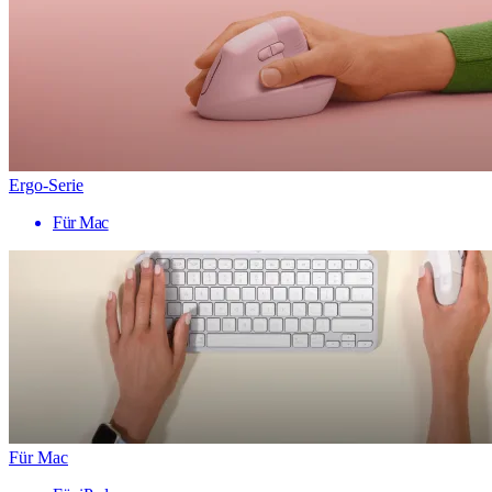
Ergo-Serie
Für Mac
Für Mac