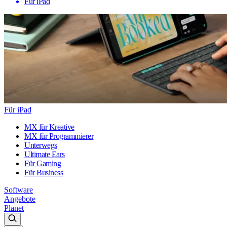
Für iPad
Für iPad
MX für Kreative
MX für Programmierer
Unterwegs
Ultimate Ears
Für Gaming
Für Business
Software
Angebote
Planet