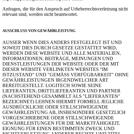
Anfragen, die für den Anspruch auf Urheberrechtsverletzung nicht
relevant sind, werden nicht beantwortet.
AUSSCHLUSS VON GEWÄHRLEISTUNG
AUSSER WENN DIES ANDERS FESTGELEGT IST UND
SOWEIT DIES DURCH GESETZE GESTATTET WIRD,
WERDEN DIESE WEBSITE UND ALLE MATERIALIEN,
INFORMATIONEN, BEITRÄGE, MEINUNGEN UND
DIENSTLEISTUNGEN DER WEBSITE ODER DER MIT
DIESER WEBSITE VERLINKTEN WEBSITES "IM
ISTZUSTAND" UND "GEMÄSS VERFÜGBARKEIT" OHNE
GEWÄHRLEISTUNGEN IRGENDWELCHER ART
BEREITGESTELLT. LOGITECH SOWIE SEINE
LIEFERANTEN, DRITTLIEFERANTEN UND PARTNER
(NACHSTEHEND GESAMMELT ALS "LIEFERANTEN"
BEZEICHNET) LEHNEN HIERMIT FORMELL JEGLICHE
AUSDRÜCKLICHE ODER STILLSCHWEIGENDE
GEWÄHRLEISTUNG AB, INSBESONDERE GESETZLICH
VORGESCHRIEBENE ODER STILLSCHWEIGENDE
GEWÄHRLEISTUNGEN FÜR DIE MARKTFÄHIGKEIT,
EIGNUNG FÜR EINEN BESTIMMTEN ZWECK UND
NICHTVERLETZUNG ANDERER RECHTE UND TITEL.