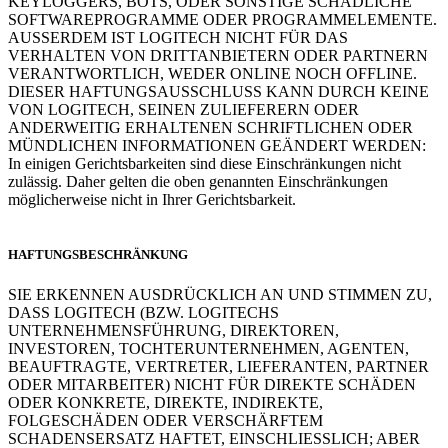
KEYLOGGERS, BOTS, ODER SONSTIGE SCHÄDLICHE
SOFTWAREPROGRAMME ODER PROGRAMMELEMENTE.
AUSSERDEM IST LOGITECH NICHT FÜR DAS
VERHALTEN VON DRITTANBIETERN ODER PARTNERN
VERANTWORTLICH, WEDER ONLINE NOCH OFFLINE.
DIESER HAFTUNGSAUSSCHLUSS KANN DURCH KEINE
VON LOGITECH, SEINEN ZULIEFERERN ODER
ANDERWEITIG ERHALTENEN SCHRIFTLICHEN ODER
MÜNDLICHEN INFORMATIONEN GEÄNDERT WERDEN:
In einigen Gerichtsbarkeiten sind diese Einschränkungen nicht
zulässig. Daher gelten die oben genannten Einschränkungen
möglicherweise nicht in Ihrer Gerichtsbarkeit.
HAFTUNGSBESCHRÄNKUNG
SIE ERKENNEN AUSDRÜCKLICH AN UND STIMMEN ZU,
DASS LOGITECH (BZW. LOGITECHS
UNTERNEHMENSFÜHRUNG, DIREKTOREN,
INVESTOREN, TOCHTERUNTERNEHMEN, AGENTEN,
BEAUFTRAGTE, VERTRETER, LIEFERANTEN, PARTNER
ODER MITARBEITER) NICHT FÜR DIREKTE SCHÄDEN
ODER KONKRETE, DIREKTE, INDIREKTE,
FOLGESCHÄDEN ODER VERSCHÄRFTEM
SCHADENSERSATZ HAFTET, EINSCHLIESSLICH; ABER