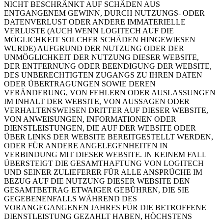
NICHT BESCHRÄNKT AUF SCHÄDEN AUS
ENTGANGENEM GEWINN, DURCH NUTZUNGS- ODER
DATENVERLUST ODER ANDERE IMMATERIELLE
VERLUSTE (AUCH WENN LOGITECH AUF DIE
MÖGLICHKEIT SOLCHER SCHÄDEN HINGEWIESEN
WURDE) AUFGRUND DER NUTZUNG ODER DER
UNMÖGLICHKEIT DER NUTZUNG DIESER WEBSITE,
DER ENTFERNUNG ODER BEENDIGUNG DER WEBSITE,
DES UNBERECHTIGTEN ZUGANGS ZU IHREN DATEN
ODER ÜBERTRAGUNGEN SOWIE DEREN
VERÄNDERUNG, VON FEHLERN ODER AUSLASSUNGEN
IM INHALT DER WEBSITE, VON AUSSAGEN ODER
VERHALTENSWEISEN DRITTER AUF DIESER WEBSITE,
VON ANWEISUNGEN, INFORMATIONEN ODER
DIENSTLEISTUNGEN, DIE AUF DER WEBSITE ODER
ÜBER LINKS DER WEBSITE BEREITGESTELLT WERDEN,
ODER FÜR ANDERE ANGELEGENHEITEN IN
VERBINDUNG MIT DIESER WEBSITE. IN KEINEM FALL
ÜBERSTEIGT DIE GESAMTHAFTUNG VON LOGITECH
UND SEINER ZULIEFERER FÜR ALLE ANSPRÜCHE IM
BEZUG AUF DIE NUTZUNG DIESER WEBSITE DEN
GESAMTBETRAG ETWAIGER GEBÜHREN, DIE SIE
GEGEBENENFALLS WÄHREND DES
VORANGEGANGENEN JAHRES FÜR DIE BETROFFENE
DIENSTLEISTUNG GEZAHLT HABEN, HÖCHSTENS