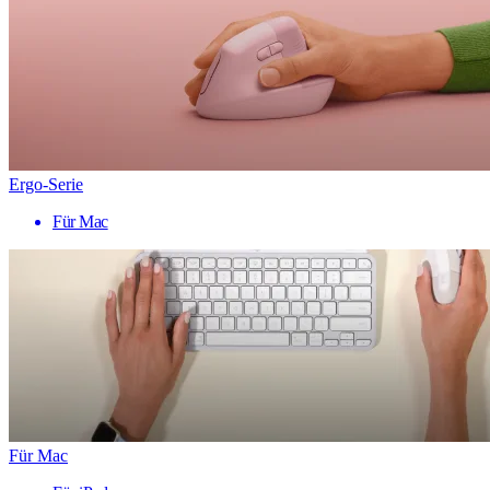
Ergo-Serie
Für Mac
Für Mac