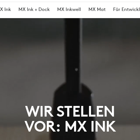
X Ink
MX Ink + Dock
MX Inkwell
MX Mat
Für Entwickl
WIR STELLEN
VOR: MX INK