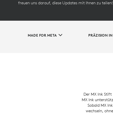
freuen uns darauf, diese Updates mit Ihnen zu teilen!
MADE FOR META
PRÄZISION I
Der MX Ink Stift
MX Ink unterstütz
Sobald MX Ink
wechseln, ohne 