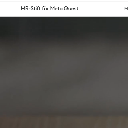
MR-
MR-Stift für Meta Quest
M
STIFT
FÜR
META
QUEST