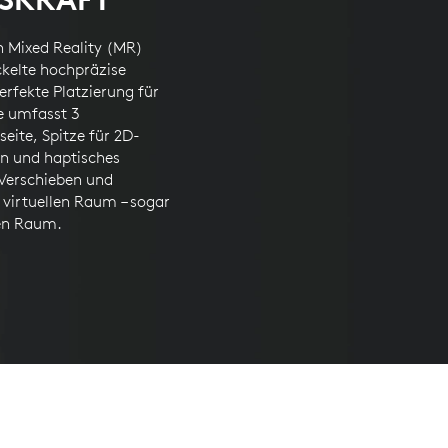
in Mixed Reality (MR)
ckelte hochpräzise
rfekte Platzierung für
e umfasst 3
eite, Spitze für 2D-
en und haptisches
 Verschieben und
 virtuellen Raum – sogar
en Raum.