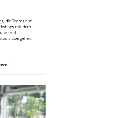
gs, die Teams auf
orkshops mit dem
-Raum mit
stools übergehen.
erei