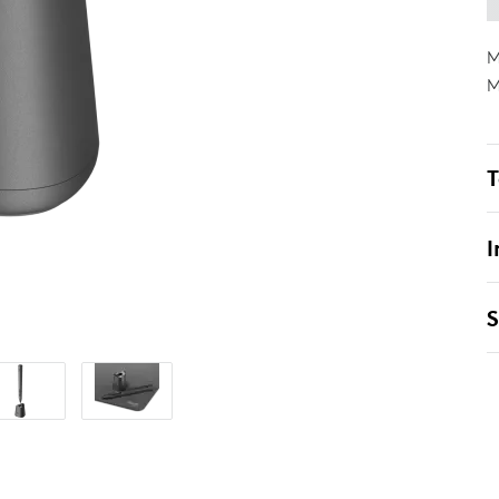
M
M
T
I