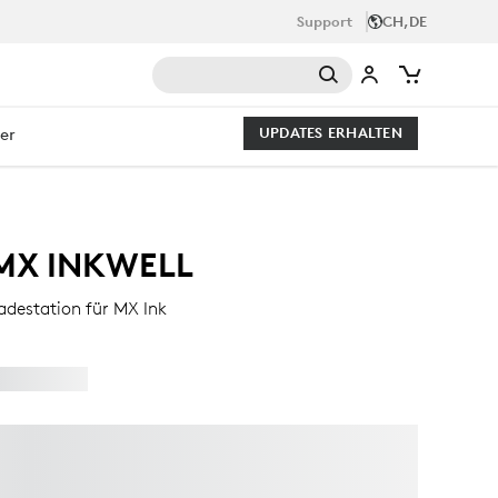
Support
CH,DE
er
UPDATES ERHALTEN
MX INKWELL
adestation für MX Ink