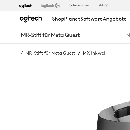
MX
Shop
Planet
Software
Angebote
INKWELL
MR-Stift für Meta Quest
M
LADESTATIO
MR-Stift für Meta Quest
MX Inkwell
FÜR
MX
INK