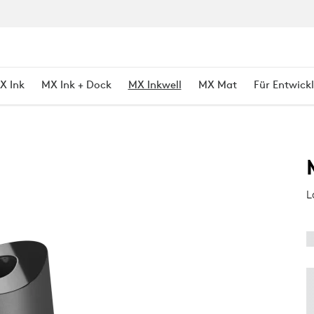
X Ink
MX Ink + Dock
MX Inkwell
MX Mat
Für Entwickl
N
L