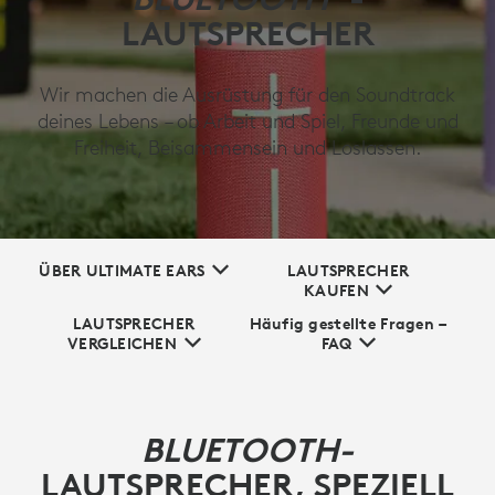
LAUTSPRECHER
Wir machen die Ausrüstung für den Soundtrack
deines Lebens – ob Arbeit und Spiel, Freunde und
Freiheit, Beisammensein und Loslassen.
ÜBER ULTIMATE EARS
LAUTSPRECHER
KAUFEN
LAUTSPRECHER
Häufig gestellte Fragen –
VERGLEICHEN
FAQ
BLUETOOTH-
LAUTSPRECHER, SPEZIELL