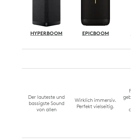
HYPERBOOM
EPICBOOM
EV
Für 
Der lauteste und
gebaut.
Wirklich immersiv.
bassigste Sound
Ba
Perfekt vielseitig.
von allen
ausg
S