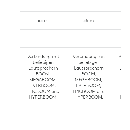
65 m
55 m
Verbindung mit
Verbindung mit
Verbi
beliebigen
beliebigen
be
Lautsprechern
Lautsprechern
Laut
BOOM,
BOOM,
B
MEGABOOM,
MEGABOOM,
MEG
EVERBOOM,
EVERBOOM,
EV
EPICBOOM und
EPICBOOM und
EPIC
HYPERBOOM.
HYPERBOOM.
HYP