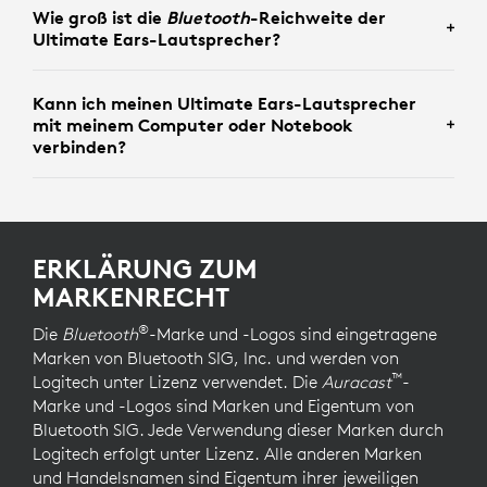
Abenteuer. Überprüfe die Produktspezifikationen für
Wie groß ist die
Bluetooth
-Reichweite der
Du kannst deinen Ultimate Ears Lautsprecher mit den
das Modell, an dem du interessiert bist, um seine
Ultimate Ears-Lautsprecher?
Tasten am Lautsprecher selbst oder über die Ultimate
Wasserfestigkeit zu bestätigen.
2
Ears App steuern
App ist nicht mit MINIROLL und 
kompatibel. Mit der App kannst du
die Lautstärke und EQ-Einstellungen anpassen und
Kann ich meinen Ultimate Ears-Lautsprecher
Die
Bluetooth
-Reichweite von Ultimate Ears-
eine Verbindung zu anderen Lautsprechern herstellen.
mit meinem Computer oder Notebook
Lautsprechern ist je nach Modell unterschiedlich. Die
verbinden?
Bluetooth
-Reichweiten der einzelnen Modelle findest
du in der Vergleichstabelle. Hindernisse und
Interferenzen können die Reichweite beeinträchtigen.
Ja, das kannst du! Ultimate Ears Lautsprecher können
Stellen sie daher für eine optimale Verbindung
sich mit deinem Computer oder Laptop über
zwischen dem Lautsprecher und dem gepairten Gerät
Bluetooth
verbinden, genau wie du es mit deinem
ERKLÄRUNG ZUM
so nahe wie möglich auf.
Smartphone tun würdest. Wenn dein Computer nicht
MARKENRECHT
über
Bluetooth
verfügt, kannst du einen
Bluetooth
-
®
Adapter verwenden, um eine Verbindung herzustellen.
Die
Bluetooth
-Marke und -Logos sind eingetragene
Marken von Bluetooth SIG, Inc. und werden von
™
Logitech unter Lizenz verwendet. Die
Auracast
-
Marke und -Logos sind Marken und Eigentum von
Bluetooth SIG. Jede Verwendung dieser Marken durch
Logitech erfolgt unter Lizenz. Alle anderen Marken
und Handelsnamen sind Eigentum ihrer jeweiligen