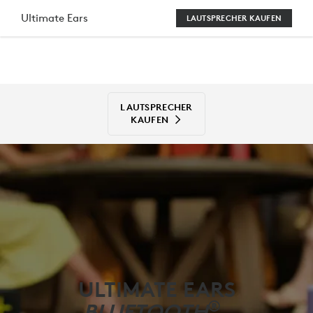
ULTIMATE
Ultimate Ears
LAUTSPRECHER KAUFEN
EARS
BLUETOOTH-
LAUTSPRECHER
LAUTSPRECHER
KAUFEN
ULTIMATE EARS
®
BLUETOOTH
-