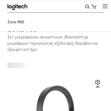
LOGITECH
ZONE
End of Life
Headsets Eol
Zone 900
Zone 900
900
ZONE 900
Σετ μικροφώνου-ακουστικών
Bluetooth
με
μικρόφωνο τεχνολογίας εξάλειψης θορύβου και
εξαιρετικό ήχο.
3D