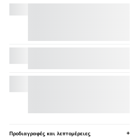
MX KEYS S
Εξοικονομήστε 15 € στο MX Master 4 ή λάβετε
40 € cashback όταν το συνδυάσετε με άλλο
επιλέξιμο προϊόν MX.
Μάθετε περισσότερα
MOBI FOLD
MX MASTER 4
Εξοικονομήστε 15 € στο MX Master 4 ή λάβετε
40 € cashback όταν το συνδυάσετε με άλλο
επιλέξιμο προϊόν MX.
Μάθετε περισσότερα
Προδιαγραφές και λεπτομέρειες