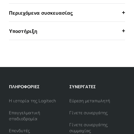
Περιεχόμενα συσκευασίας
Υποστήριξη
ΠΛΗΡΟΦΟΡΊΕΣ
ΣΥΝΕΡΓΆΤΕΣ
Η ιστορία της Logitech
Εύρεση μεταπωλητή
Επαγγελματική
Γίνετε συνεργάτης
σταδιοδρομία
Γίνετε συνεργάτης
Επενδυτές
συμμαχίας