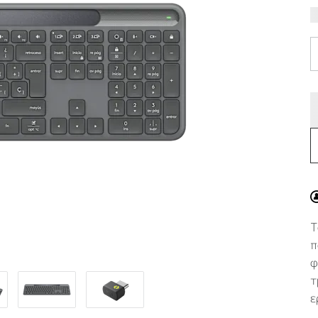
Τ
π
φ
τ
ε