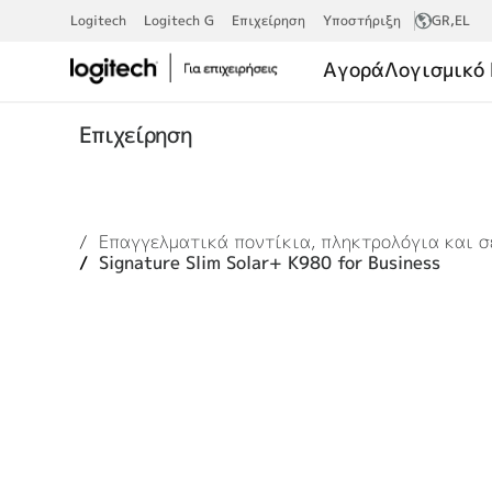
SIGNATURE
Logitech
Logitech G
Επιχείρηση
Υποστήριξη
GR
,EL
Αγορά
Λογισμικό 
SLIM
Επιχείρηση
SOLAR+
Επαγγελματικά ποντίκια, πληκτρολόγια και σ
K980
Signature Slim Solar+ K980 for Business
FOR
BUSINESS