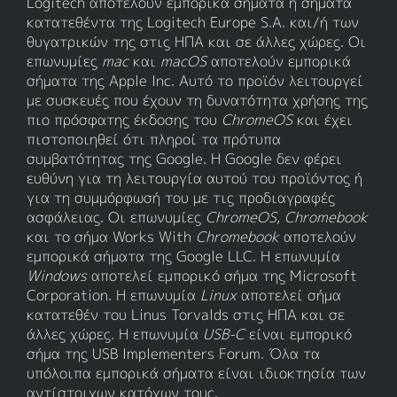
Logitech αποτελούν εμπορικά σήματα ή σήματα
κατατεθέντα της Logitech Europe S.A. και/ή των
θυγατρικών της στις ΗΠΑ και σε άλλες χώρες. Οι
επωνυμίες
mac
και
macOS
αποτελούν εμπορικά
σήματα της Apple Inc. Αυτό το προϊόν λειτουργεί
με συσκευές που έχουν τη δυνατότητα χρήσης της
πιο πρόσφατης έκδοσης του
ChromeOS
και έχει
πιστοποιηθεί ότι πληροί τα πρότυπα
συμβατότητας της Google. Η Google δεν φέρει
ευθύνη για τη λειτουργία αυτού του προϊόντος ή
για τη συμμόρφωσή του με τις προδιαγραφές
ασφάλειας. Οι επωνυμίες
ChromeOS
,
Chromebook
και το σήμα Works With
Chromebook
αποτελούν
εμπορικά σήματα της Google LLC. Η επωνυμία
Windows
αποτελεί εμπορικό σήμα της Microsoft
Corporation. Η επωνυμία
Linux
αποτελεί σήμα
κατατεθέν του Linus Torvalds στις ΗΠΑ και σε
άλλες χώρες. Η επωνυμία
USB-C
είναι εμπορικό
σήμα της USB Implementers Forum. Όλα τα
υπόλοιπα εμπορικά σήματα είναι ιδιοκτησία των
αντίστοιχων κατόχων τους.