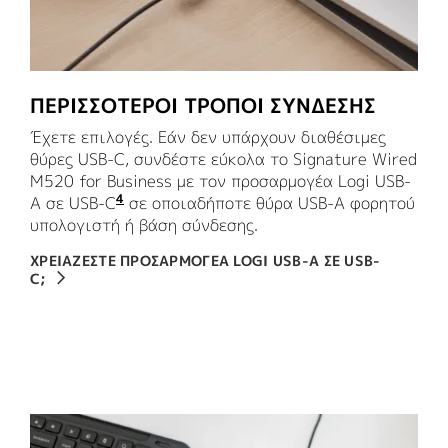
ΠΕΡΙΣΣΟΤΕΡΟΙ ΤΡΟΠΟΙ ΣΥΝΔΕΣΗΣ
Έχετε επιλογές. Εάν δεν υπάρχουν διαθέσιμες
θύρες USB-C, συνδέστε εύκολα το Signature Wired
M520 for Business με τον προσαρμογέα Logi USB-
4
A σε USB-C
Πωλείται ξεχωριστά μέσω του logi.com 
σε οποιαδήποτε θύρα USB-A φορητού
υπολογιστή ή βάση σύνδεσης.
ΧΡΕΙΑΖΕΣΤΕ ΠΡΟΣΑΡΜΟΓΕΑ LOGI USB-A ΣΕ USB-
C;