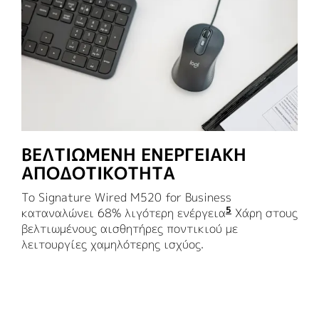
ΒΕΛΤΙΩΜΕΝΗ ΕΝΕΡΓΕΙΑΚΗ
ΑΠΟΔΟΤΙΚΟΤΗΤΑ
Το Signature Wired M520 for Business
5
καταναλώνει 68% λιγότερη ενέργεια
σε σύγκριση με
Χάρη στους
βελτιωμένους αισθητήρες ποντικιού με
λειτουργίες χαμηλότερης ισχύος.