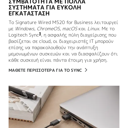
ΣΥΜΒΑΤΟΤΗΤΑ ΜΕ ΠΟΛΛΑ
ΣΥΣΤΗΜΑΤΑ ΓΙΑ ΕΥΚΟΛΗ
ΕΓΚΑΤΑΣΤΑΣΗ
Το Signature Wired M520 for Business λειτουργεί
με
Windows
,
ChromeOS
,
macOS
και
Linux
. Με το
3
Logitech Sync
Απαιτείται η λήψη του Logi Tune σε
, η ασφαλής πύλη διαχείρισης που
βασίζεται σε cloud, oι διαχειριστές IT μπορούν
επίσης να παρακολουθούν την ανάπτυξη
μεμονωμένων συσκευών και να διασφαλίζουν ότι
κάθε συσκευή είναι πάντα έτοιμη για χρήση.
ΜΑΘΕΤΕ ΠΕΡΙΣΣΟΤΕΡΑ ΓΙΑ TO SYNC