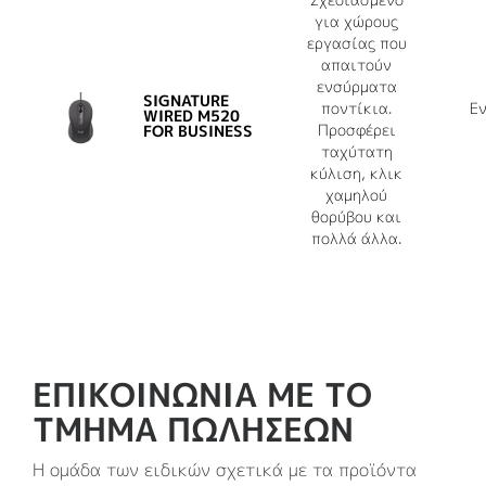
Business περιέχουν τουλάχιστον 71%
για χώρους
πιστοποιημένο πλαστικό που ανακυκλώνεται
εργασίας που
6
μετά την κατανάλωση
Εξαιρείται το τυπωμένο κύ
ώστε το πλαστικό από
απαιτούν
παλιές καταναλωτικές ηλεκτρονικές συσκευές να
ενσύρματα
SIGNATURE
αξιοποιείται ξανά μετά το τέλος του κύκλου
ποντίκια.
Ε
WIRED M520
ζωής τους και να μειωθεί το αποτύπωμα άνθρακα
Προσφέρει
FOR BUSINESS
των προϊόντων μας
ταχύτατη
κύλιση, κλικ
χαμηλού
θορύβου και
πολλά άλλα.
ΕΠΙΚΟΙΝΩΝΊΑ ΜΕ ΤΟ
ΤΜΉΜΑ ΠΩΛΉΣΕΩΝ
Η ομάδα των ειδικών σχετικά με τα προϊόντα