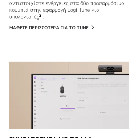
αντιστοιχίστε ενέργειες στα δύο προσαρμόσιμα
κουμπιά στην εφαρμογή Logi Tune για
2
υπολογιστές
Το μεσαίο κλικ και το κουμπί DPI είν
.
ΜΑΘΕΤΕ ΠΕΡΙΣΣΟΤΕΡΑ ΓΙΑ ΤΟ TUNE