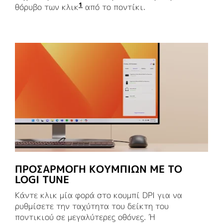
1
θόρυβο των κλικ
Ο θόρυβος των κλικ μειώνεται σε 
από το ποντίκι.
ΠΡΟΣΑΡΜΟΓΗ ΚΟΥΜΠΙΩΝ ΜΕ ΤΟ
LOGI TUNE
Κάντε κλικ μία φορά στο κουμπί DPI για να
ρυθμίσετε την ταχύτητα του δείκτη του
ποντικιού σε μεγαλύτερες οθόνες. Ή