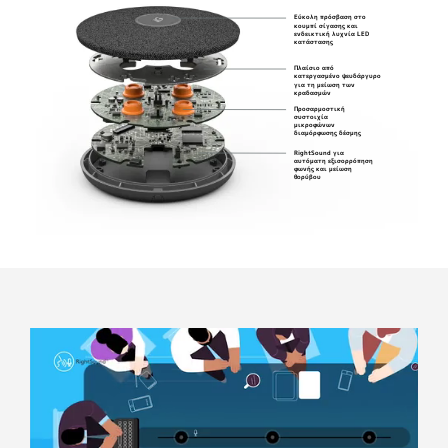
Εύκολη πρόσβαση στο
κουμπί σίγασης και
ενδεικτική λυχνία LED
κατάστασης
Πλαίσιο από
κατεργασμένο ψευδάργυρο
για τη μείωση των
κραδασμών
Προσαρμοστική
συστοιχία
μικροφώνων
διαμόρφωσης δέσμης
RightSound για
αυτόματη εξισορρόπηση
φωνής και μείωση
θορύβου