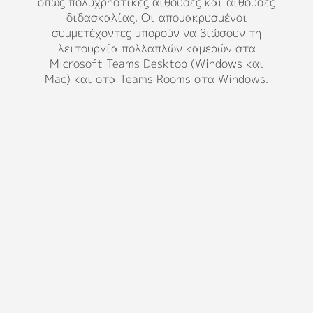
όπως πολυχρηστικές αίθουσες και αίθουσες
στα άτομα στο δωμάτιο τον δικό τους χώρο
σε προβολή γκαλερί, ώστε να έχουν την ίδια
διδασκαλίας. Οι απομακρυσμένοι
ευκαιρία να τους δουν και να τους ακούσουν
συμμετέχοντες μπορούν να βιώσουν τη
λειτουργία πολλαπλών καμερών στα
όπως όλοι οι άλλοι στη σύσκεψη.
Microsoft Teams Desktop (Windows και
Mac) και στα Teams Rooms στα Windows.