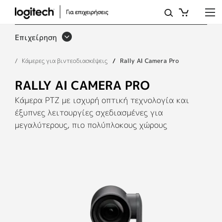
RALLY
AI
Επιχείρηση
CAMERA
Κάμερες για βιντεοδιασκέψεις
Rally AI Camera Pro
PRO
ΜΕ
RALLY AI CAMERA PRO
ΈΞΥΠΝΟ
Κάμερα PTZ με ισχυρή οπτική τεχνολογία και
έξυπνες λειτουργίες σχεδιασμένες για
ΚΑΔΡΆΡΙΣΜΑ
μεγαλύτερους, πιο πολύπλοκους χώρους
|
LOGITECH