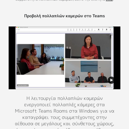
Προβολή πολλαπλών καμερών στο Teams
Zoom Intelligent Director
Ο Intelligent Director έχει σχεδιαστεί για
Η λειτουργία πολλαπλών καμερών
να υποστηρίζει ευέλικτη επικοινωνία
ενεργοποιεί πολλαπλές κάμερες στα
Microsoft Teams Rooms στα Windows για να
δημιουργώντας ένα περιβάλλον υβριδικής
σύσκεψης που είναι περιεκτικό. Αυτή η
καταγράψει τους συμμετέχοντες στην
αίθουσα σε μεγάλους και σύνθετους χώρους,
λειτουργία Zoom Rooms στα Windows δίνει