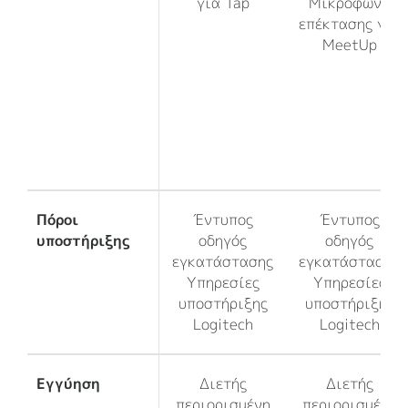
για Tap
Μικρόφωνο
επέκτασης για
MeetUp
Πόροι
Έντυπος
Έντυπος
υποστήριξης
οδηγός
οδηγός
εγκατάστασης
εγκατάστασης
Υπηρεσίες
Υπηρεσίες
υποστήριξης
υποστήριξης
Logitech
Logitech
Εγγύηση
Διετής
Διετής
περιορισμένη
περιορισμένη