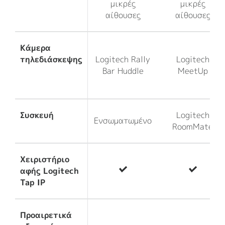
μικρές
μικρές
αίθουσες
αίθουσες
Κάμερα
τηλεδιάσκεψης
Logitech Rally
Logitech
Bar Huddle
MeetUp
Συσκευή
Logitech
Ενσωματωμένο
RoomMate
Χειριστήριο
αφής Logitech
Tap IP
Προαιρετικά