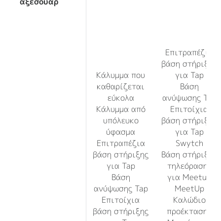
αξεσουάρ
Επιτραπέζια
βάση στήριξης
Κάλυμμα που
για Tap
καθαρίζεται
Βάση
εύκολα
ανύψωσης Tap
Κάλυμμα από
Επιτοίχια
υπόλευκο
βάση στήριξης
ύφασμα
για Tap
Επιτραπέζια
Swytch
βάση στήριξης
Βάση στήριξης
για Tap
τηλεόρασης
Βάση
για Meetup
ανύψωσης Tap
MeetUp
Επιτοίχια
Καλώδιο
βάση στήριξης
προέκτασης