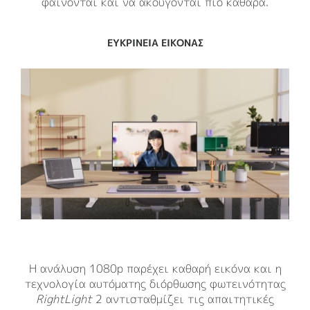
φαίνονται και να ακούγονται πιο καθαρά.
ΠΡΟΣΤΑΣΙΑ ΤΗΣ ΙΔΙΩΤΙΚΟΤΗΤΑΣ
ΕΥΚΡΙΝΕΙΑ ΕΙΚΟΝΑΣ
ΕΥΚΡΙΝΕΙΑ ΗΧΟΥ
Η ανάλυση 1080p παρέχει καθαρή εικόνα και η
Το μονοφωνικό μικρόφωνο με τεχνολογία
Απλά περιστρέψτε για να ανοίξει ή να
τεχνολογία αυτόματης διόρθωσης φωτεινότητας
κλείσει το κάλυμμα ιδιωτικότητας, όταν δεν
μείωσης θορύβου καταγράφει φωνές,
RightLight
χρησιμοποιείτε την κάμερα. Μια ενδεικτική
εξαλείφοντας τους θορύβους του
2 αντισταθμίζει τις απαιτητικές