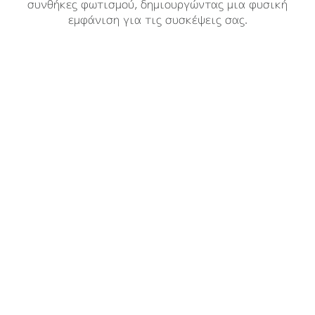
συνθήκες φωτισμού, δημιουργώντας μια φυσική
λυχνία σας δείχνει πότε η κάμερα είναι σε
περιβάλλοντος.
εμφάνιση για τις συσκέψεις σας.
λειτουργία.