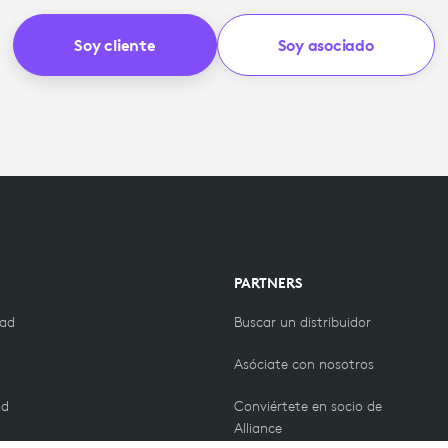
Soy cliente
Soy asociado
PARTNERS
dad
Buscar un distribuidor
Asóciate con nosotros
ad
Conviértete en socio de
Alliance