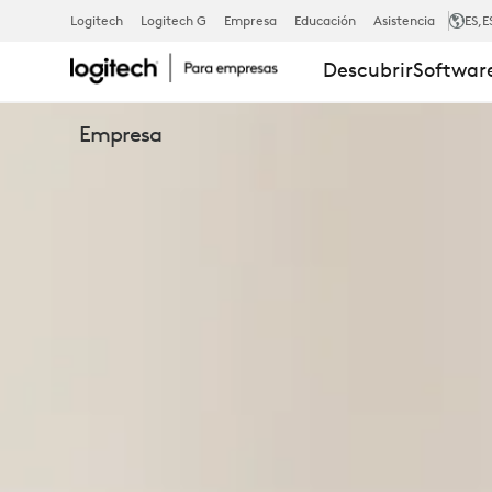
CÁMARAS
Logitech
Logitech G
Empresa
Educación
Asistencia
ES
,E
Descubrir
Software
WEB
Empresa
EMPRESARIA