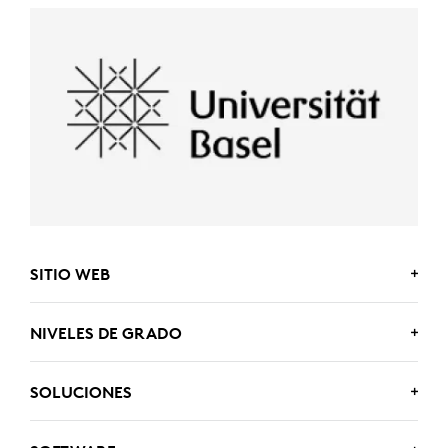
SITIO WEB
www.unibas.ch/de
NIVELES DE GRADO
Educación superior
SOLUCIONES