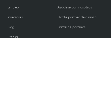
Empleo
Asóciese con nosotros
Inversores
Hazte partner de alianza
Blog
Portal de partners
Prensa
CLIENTES
Contacto
Política de devolución
VALORES
Preferencias de correo
electrónico
Sostenibilidad
Descuento para estudiantes
Reciclaje
Piezas de repuesto
Accesibilidad