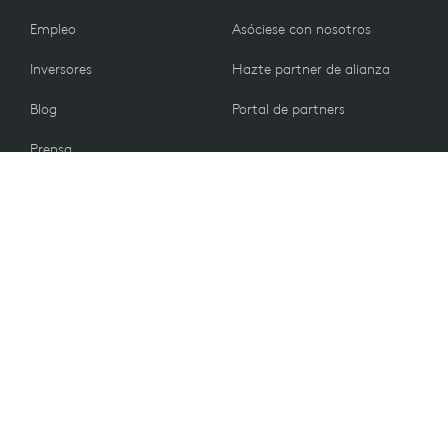
Empleo
Asóciese con nosotros
Inversores
Hazte partner de alianza
Blog
Portal de partners
Prensa
CLIENTES
Contacto
Política de devolución
VALORES
Preferencias de correo
electrónico
Sostenibilidad
Descuento para estudiantes
Reciclaje
Piezas de repuesto
Accesibilidad