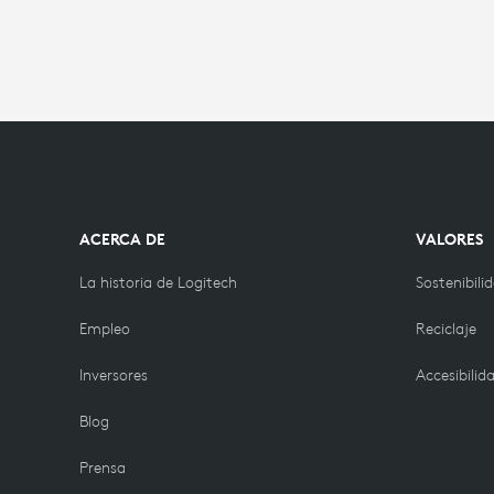
ACERCA DE
VALORES
La historia de Logitech
Sostenibili
Empleo
Reciclaje
Inversores
Accesibilid
Blog
Prensa