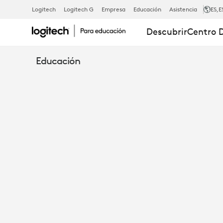
TRANSFORM
Logitech
Logitech G
Empresa
Educación
Asistencia
ES
,E
Descubrir
Centro 
ROOMS
Educación
GREATER
IMPACT