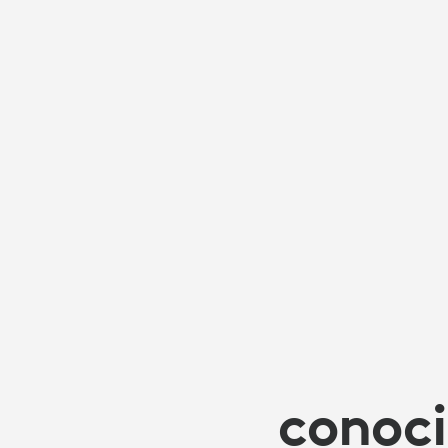
CONOCIMIE
EN
LA
EDUCACIÓN
SUPERIOR
conoci