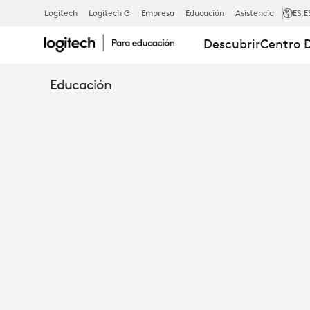
LA
Logitech
Logitech G
Empresa
Educación
Asistencia
ES
,E
Descubrir
Centro 
EVOLUCIÓN
Educación
DE
LA
TRANSFEREN
DE