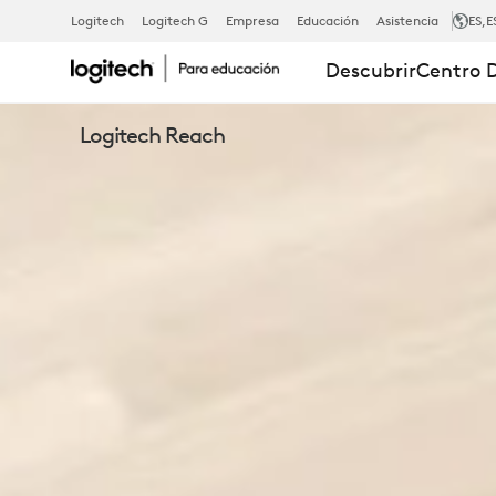
EXPLORE
Logitech
Logitech G
Empresa
Educación
Asistencia
ES
,E
Descubrir
Centro 
LA
Logitech Reach
CÁMARA
LOGITECH
REACH