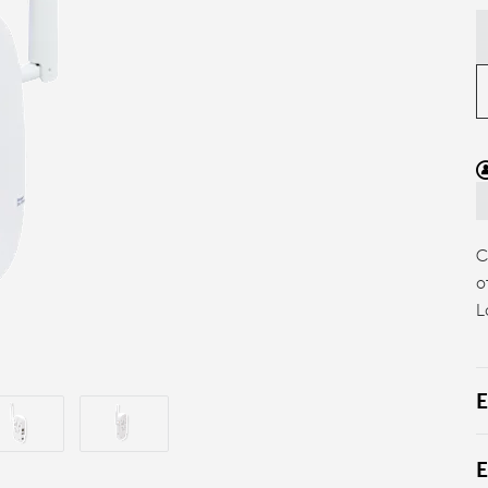
C
o
L
E
E