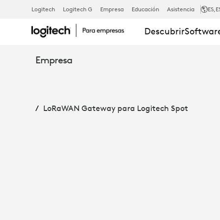
LORAWAN
Logitech
Logitech G
Empresa
Educación
Asistencia
ES
,E
Descubrir
Software
GATEWAY
Empresa
PARA
LoRaWAN Gateway para Logitech Spot
LOGITECH
SPOT