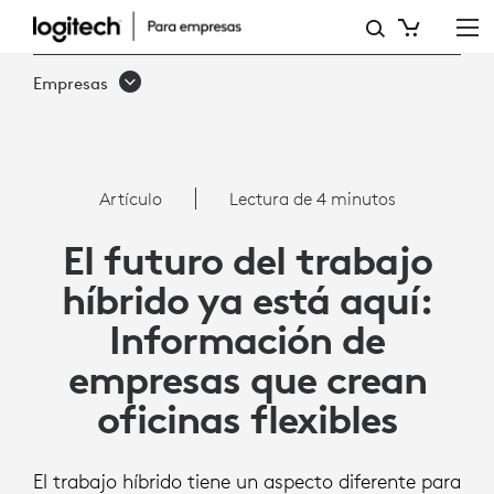
ARTÍCULO:
INFORMACIÓN
Empresas
DE
EMPRESAS
QUE
Artículo
Lectura de 4 minutos
CREAN
El futuro del trabajo
OFICINAS
híbrido ya está aquí:
FLEXIBLES
Información de
empresas que crean
oficinas flexibles
El trabajo híbrido tiene un aspecto diferente para