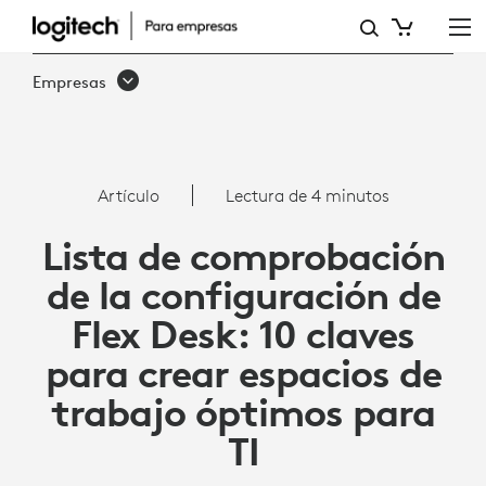
LISTA
DE
Empresas
COMPROBACIÓN
DE
LA
Artículo
Lectura de 4 minutos
CONFIGURACIÓN
Lista de comprobación
DE
de la configuración de
FLEX
Flex Desk: 10 claves
DESK:
para crear espacios de
10
trabajo óptimos para
CLAVES
TI
PARA