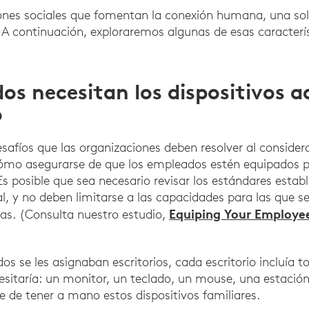
ones sociales que fomentan la conexión humana, una solu
. A continuación, exploraremos algunas de esas caracterís
os necesitan los dispositivos 
o
safíos que las organizaciones deben resolver al consider
s cómo asegurarse de que los empleados estén equipados p
 Es posible que sea necesario revisar los estándares estab
l, y no deben limitarse a las capacidades para las que 
Equiping Your Employee
as. (Consulta nuestro estudio,
 se les asignaban escritorios, cada escritorio incluía to
itaría: un monitor, un teclado, un mouse, una estación
 de tener a mano estos dispositivos familiares.