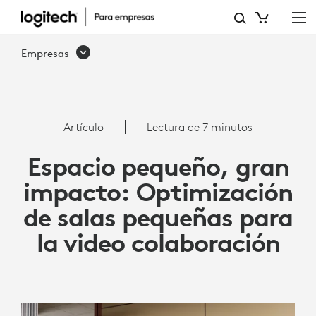
ARTÍCULO:
OPTIMIZACIÓN
Empresas
DE
SALAS
PEQUEÑAS
Artículo
Lectura de 7 minutos
PARA
Espacio pequeño, gran
LA
impacto: Optimización
COLABORACIÓN
de salas pequeñas para
CON
la video colaboración
VIDEO
|
LOGITECH