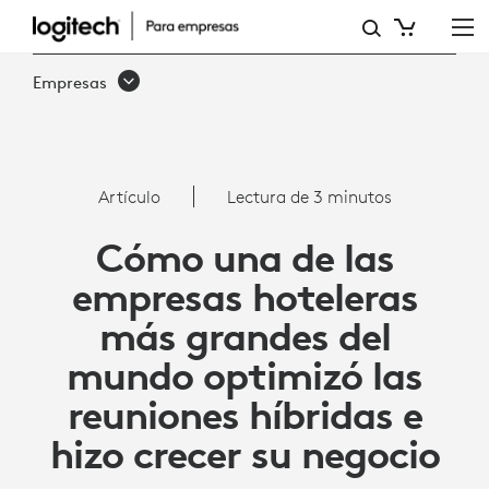
OPTIMIZAR
LAS
Empresas
REUNIONES
HÍBRIDAS
CON
Artículo
Lectura de 3 minutos
LAS
Cómo una de las
CÁMARAS
empresas hoteleras
DE
más grandes del
CONFERENCIAS
mundo optimizó las
DE
reuniones híbridas e
LOGITECH
hizo crecer su negocio