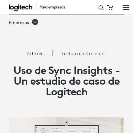
ARTÍCULO:
USO
Empresas
DE
SYNC
INSIGHTS
Artículo
Lectura de 3 minutos
-
Uso de Sync Insights -
UN
Un estudio de caso de
ESTUDIO
Logitech
DE
CASO
DE
LOGITECH