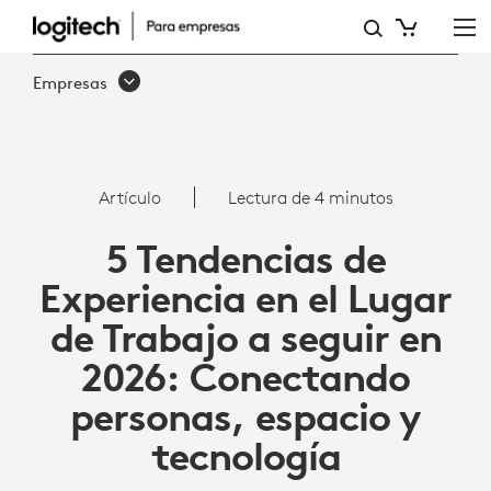
5
TENDENCIAS
Empresas
DE
EXPERIENCIA
LABORAL
Artículo
Lectura de 4 minutos
A
5 Tendencias de
SEGUIR
Experiencia en el Lugar
EN
de Trabajo a seguir en
2026
2026: Conectando
personas, espacio y
tecnología