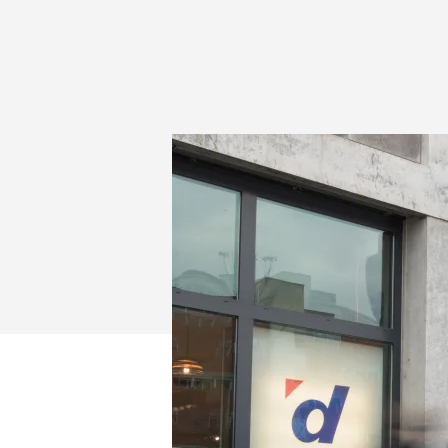
HÍBRIDO
PARA
DIGITEC
GALAXUS
AG