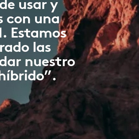
 de usar y
s con una
l. Estamos
rado las
dar nuestro
híbrido”.