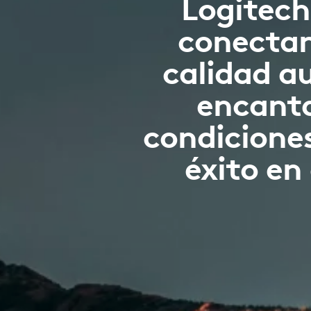
Logitech 
conectan
calidad a
encanta
condicione
éxito en