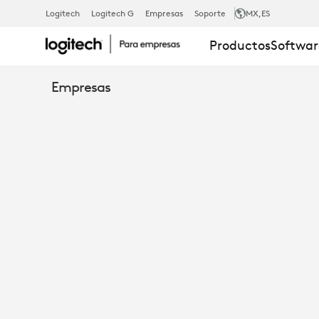
LOGITECH
Logitech
Logitech G
Empresas
Soporte
MX
,ES
Productos
Softwar
MEJORA
Empresas
LA
FLEXIBILIDA
DEL
TRABAJO