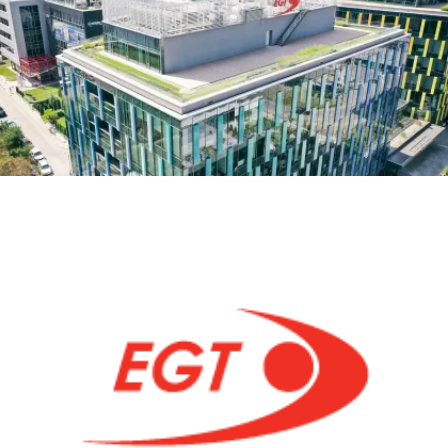
VIDEO
A
TRAVÉS
DE
LOGITECH
RALLY,
MEETUP
Y
SYNC