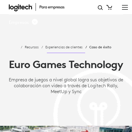
ESTUDIO
DE
Empresas
CASO:
EURO
Recursos
Experiencias de clientes
Caso de éxito
GAMES
TECHNOLOGY
Euro Games Technology
LOGRA
Empresa de juegos a nivel global logra sus objetivos de
SUS
colaboración con video a través de Logitech Rally,
OBJETIVOS
MeetUp y Sync
DE
COLABORACIÓN
CON