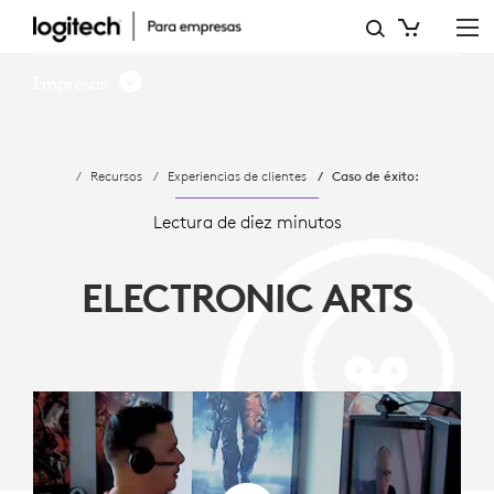
ELECTRONIC
ARTS
Empresas
-
COMUNICACIÓN
Recursos
Experiencias de clientes
Caso de éxito:
EN
LA
Lectura de diez minutos
OFICINA
ELECTRONIC ARTS
DE
PLANTA
ABIERTA