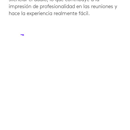
impresión de profesionalidad en las reuniones y
hace la experiencia realmente fácil.
RESULTADOS
Con Zone Wireless, los empleados de Electronic
Arts Benelux pueden realizar sus actividades
cotidianas sin perturbaciones externas, con total
concentración y sin importunar a sus
compañeros cercanos. Los audífonos Logitech
Zone Wireless pueden estar emparejados
simultáneamente a una PC y a un smartphone,
en total consonancia con los requisitos de EA.
A los empleados de EA también les gustan los