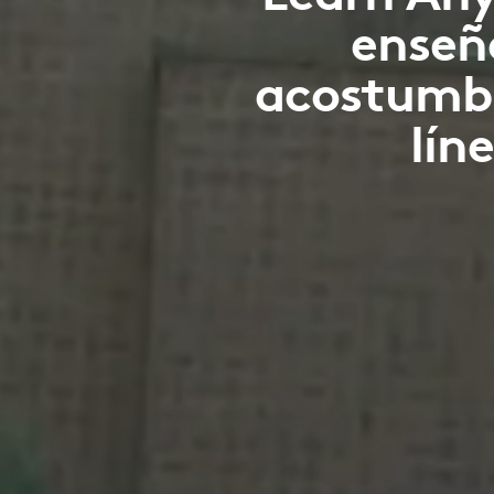
enseñ
acostumbr
lín