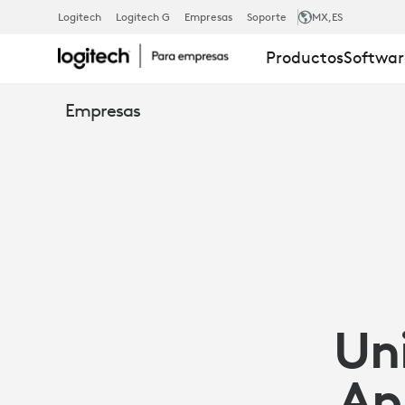
CASO
Logitech
Logitech G
Empresas
Soporte
MX
,ES
Productos
Softwar
DE
Empresas
ÉXITO:
ROTTERDAM
UNIVERSITY
Un
(UNIVERSID
Ap