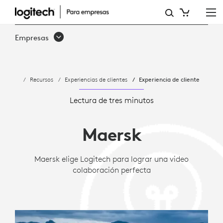
ESTUDIO
DE
Empresas
CASO:
MAERSK
Recursos
Experiencias de clientes
Experiencia de cliente
ELIGE
LOGITECH
Lectura de tres minutos
PARA
Maersk
LA
VIDEO
Maersk elige Logitech para lograr una video
colaboración perfecta
COLABORACIÓN
A
NIVEL