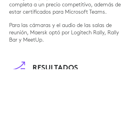
completa a un precio competitivo, además de
estar certificados para Microsoft Teams.
Para las cámaras y el audio de las salas de
reunión, Maersk optó por Logitech Rally, Rally
Bar y MeetUp.
RESULTADOS
Maersk ha implementado soluciones de Logitech
para Teams Rooms en 300 espacios de reunión
y ha logrado una amplia adopción por parte de
los usuarios. Los empleados han informado que
disfrutan de colaborar en sus salas de reunión
recién actualizadas.