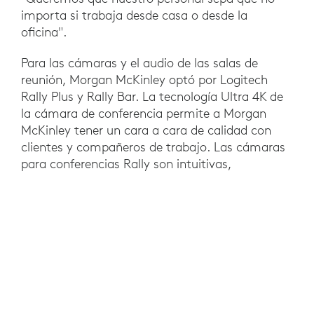
importa si trabaja desde casa o desde la
oficina".
Para las cámaras y el audio de las salas de
reunión, Morgan McKinley optó por Logitech
Rally Plus y Rally Bar. La tecnología Ultra 4K de
la cámara de conferencia permite a Morgan
McKinley tener un cara a cara de calidad con
clientes y compañeros de trabajo. Las cámaras
para conferencias Rally son intuitivas,
compatibles con cualquier dispositivo y fáciles
de administrar y monitorear mediante Logitech
Sync.
Con el software Meetio, Tap y Tap Scheduler
permiten a los empleados reservar reuniones y
unirse a ellas fácilmente, y Swytch proporciona
un acceso sencillo a las pantallas de las salas de
reuniones con un solo cable de laptop.