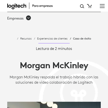
ESTUDIO
DE
Empresas
CASO:
MORGAN
Recursos
Experiencias de clientes
Caso de éxito
MCKINLEY
RESPALDA
Lectura de 2 minutos
EL
Morgan McKinley
TRABAJO
HÍBRIDO
Morgan McKinley respalda el trabajo híbrido con las
soluciones de video colaboración de Logitech
CON
LOGITECH