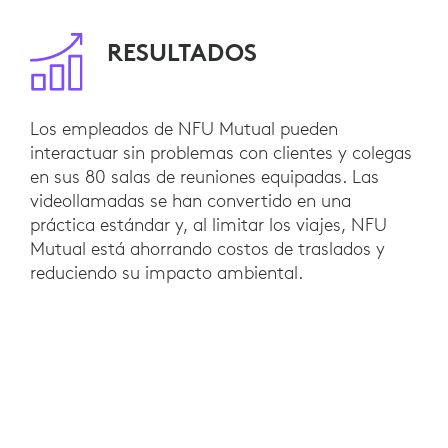
RESULTADOS
Los empleados de NFU Mutual pueden
interactuar sin problemas con clientes y colegas
en sus 80 salas de reuniones equipadas. Las
videollamadas se han convertido en una
práctica estándar y, al limitar los viajes, NFU
Mutual está ahorrando costos de traslados y
reduciendo su impacto ambiental.
Esperan tener diez salas de reuniones adicionales
habilitadas para video. NFU Mutual también
está considerando implementar Logitech
Connect en espacios de reunión más pequeños y
cámaras web Logitech BRIO para espacios de
trabajo personales.