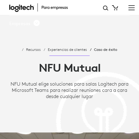
ESTUDIO
DE
Empresas
CASO:
NFU
Recursos
Experiencias de clientes
Caso de éxito
MUTUAL
ELIGE
NFU Mutual
MICROSOFT
NFU Mutual elige soluciones para salas Logitech para
TEAMS
Microsoft Teams para realizar reuniones cara a cara
Y
desde cualquier lugar
LOGITECH