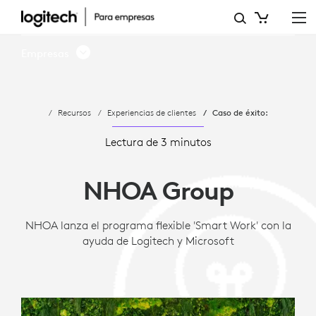
ESTUDIO
DE
Empresas
CASO:
NHOA
Recursos
Experiencias de clientes
Caso de éxito:
PERMITE
LA
Lectura de 3 minutos
VIDEO
NHOA Group
COLABORACIÓN
CON
NHOA lanza el programa flexible 'Smart Work' con la
ayuda de Logitech y Microsoft
LOGITECH