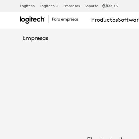
ESTUDIO
Logitech
Logitech G
Empresas
Soporte
MX
,ES
Productos
Softwar
DE
Empresas
CASO:
REVERA
LIVING
POTENCIA