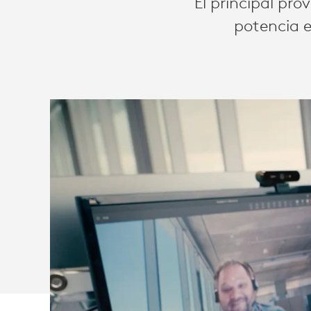
El principal pr
EL
potencia e
TRABAJO
HÍBRIDO
CON
LOGITECH