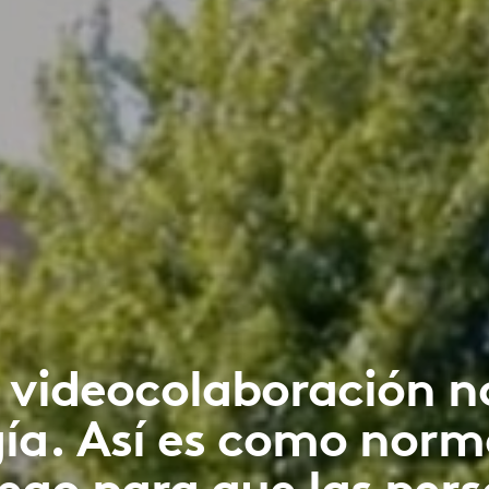
 videocolaboración n
gía. Así es como norm
ego para que las per