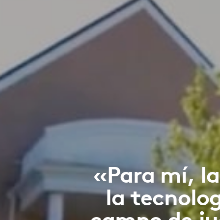
«Para mí, la
la tecnolo
campo de ju