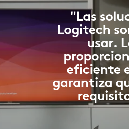
"Las solu
Logitech son
usar. 
proporcion
eficiente 
garantiza q
requisit