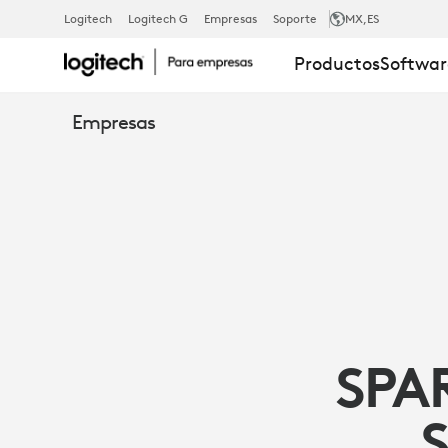
ESTUDIO
Logitech
Logitech G
Empresas
Soporte
MX
,ES
Productos
Softwar
DE
Empresas
CASO:
VIDEO
COLABORAC
SPAR
DE