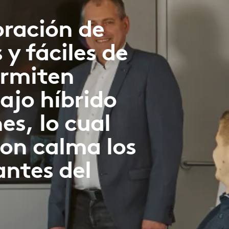
oración de
 y fáciles de
ermiten
ajo híbrido
es, lo cual
on calma los
antes del