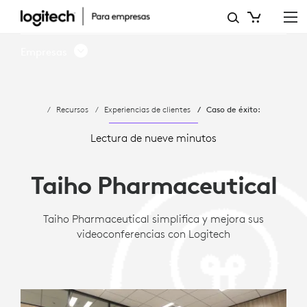
ESTUDIO
DE
Empresas
CASO:
TAIHO
Recursos
Experiencias de clientes
Caso de éxito:
PHARMACEUTICAL
ADOPTA
Lectura de nueve minutos
SOLUCIONES
Taiho Pharmaceutical
LOGITECH
PARA
Taiho Pharmaceutical simplifica y mejora sus
videoconferencias con Logitech
SALAS
DE
MICROSOFT