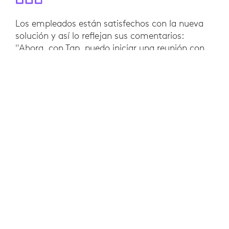
Los empleados están satisfechos con la nueva
solución y así lo reflejan sus comentarios:
"Ahora, con Tap, puedo iniciar una reunión con
un solo toque. No hay que configurar los
equipos para iniciar una reunión, por lo que
puedo concentrarme más en ella”.
"Es conveniente porque, con Tap, una vez que
reservo una sala de reunión, puedo entrar allí y
comenzar la reunión al instante. Ni siquiera
tengo que traer mi laptop".
"Los micrófonos, los altavoces y las cámaras de
alta calidad de Rally Plus y Rally Bar me
permiten llevar a cabo las reuniones sin
problemas, incluso en salas de conferencias de
gran tamaño".