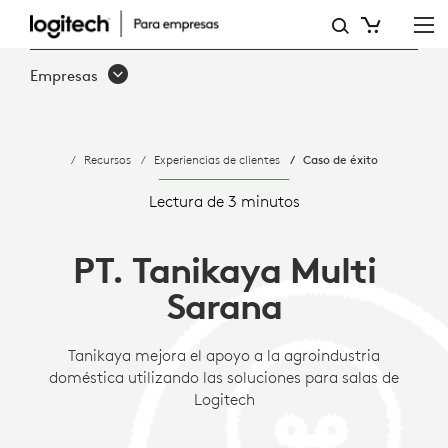
ESTUDIO
DE
Empresas
CASO:
TANIKAYA
Recursos
Experiencias de clientes
Caso de éxito
MEJORA
EL
Lectura de 3 minutos
APOYO
PT. Tanikaya Multi
A
Sarana
LA
INDUSTRIA
Tanikaya mejora el apoyo a la agroindustria
doméstica utilizando las soluciones para salas de
AGRÍCOLA
Logitech
NACIONAL