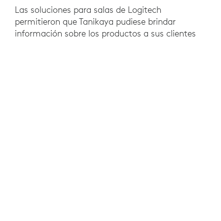
Las soluciones para salas de Logitech
permitieron que Tanikaya pudiese brindar
información sobre los productos a sus clientes
potenciales sin estar juntos en persona. Debido
a que los clientes ahora pueden ver la
maquinaria de cerca y hacer preguntas sin tener
que trasladarse a la oficina, a Tanikaya le resulta
mucho más fácil concretar las ventas.
Tanikaya ha visto mejoras en la productividad y
la comunicación en toda la empresa después de
hacer el cambio a las reuniones virtuales con
Rally Bar compatible con Zoom Rooms.