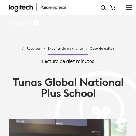
ESTUDIO
DE
Empresas
CASO:
TUNAS
Recursos
Experiencia de cliente
Caso de éxito:
GLOBAL
NATIONAL
Lectura de diez minutos
PLUS
Tunas Global National
SCHOOL
Plus School
IMPULSA
EL
APRENDIZAJE
REMOTO