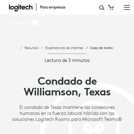
CASO
DE
Empresas
ÉXITO:
CONDADO
Recursos
Experiencias de clientes
Caso de éxito:
DE
WILLIAMSON
Lectura de 3 minutos
COUNTY,
Condado de
TEXAS
Williamson, Texas
|
SOLUCIONES
El condado de Texas mantiene las conexiones
humanas en la fuerza laboral híbrida con las
LOGITECH
soluciones Logitech Rooms para Microsoft Teams®