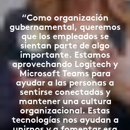
“Como organización
gubernamental, queremos
que los empleados se
sientan parte de algo
importante. Estamos
aprovechando Logitech y
Microsoft Teams para
ayudar a las personas a
sentirse conectadas y
mantener una cultura
organizacional. Estas
tecnologías nos ayudan a
unirnos y a fomentar esa