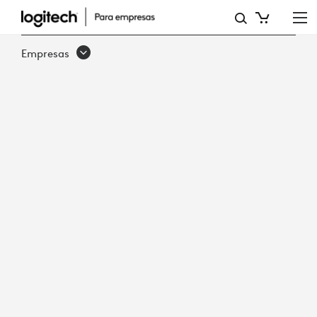
EQUIPAR
A
Empresas
LOS
EMPLEADOS
PARA
EL
TRABAJO
HÍBRIDO:
ACERCA
DE
LA
INVESTIGACIÓN