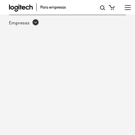
INFORME
DE
Empresas
SERVICIOS
DE
LOGITECH
|
MINIMIZA
EL
TIEMPO
DE
INACTIVIDAD,
MAXIMIZA